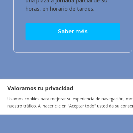
una plaza a jornada parcial de 30
horas, en horario de tardes.
Saber més
Valoramos tu privacidad
Usamos cookies para mejorar su experiencia de navegación, most
nuestro tráfico. Al hacer clic en “Aceptar todo” usted da su cons
Design by:
Mustachecreative.com