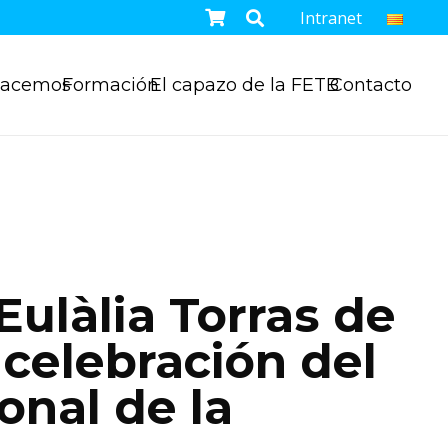
Intranet
hacemos
Formación
El capazo de la FETB
Contacto
Eulàlia Torras de
 celebración del
onal de la