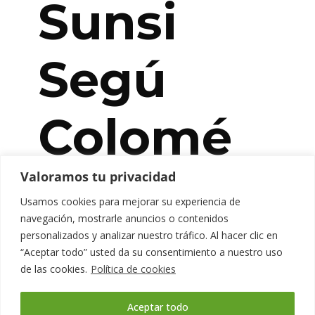
Sunsi
Segú
Colomé
Valoramos tu privacidad
Usamos cookies para mejorar su experiencia de
Trabajadora social y terapeuta familiar.
navegación, mostrarle anuncios o contenidos
Máster en Terapia Familiar (Escuela Itinere.
personalizados y analizar nuestro tráfico. Al hacer clic en
Universidad de Barcelona), posgrado en
“Aceptar todo” usted da su consentimiento a nuestro uso
Detección e Intervención de la Violencia
de las cookies.
Política de cookies
Familiar (UB) y posgrado en Psicoterapia de
Pareja y Familia (Fundación Vidal y Barraquer.
Aceptar todo