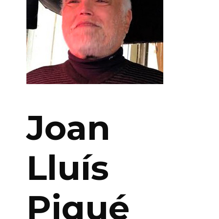
Joan
Lluís
Piqué