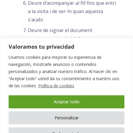
Deure d’acompanyar al fill fins que entri
a la visita i de ser-hi quan aquesta
s’acabi.
Deure de signar el document
corresponent eximint de
Valoramos tu privacidad
responsabilitat al centre quan els
pares/representants legals del menor
Usamos cookies para mejorar su experiencia de
autoritzen a que aquest marxi sol de les
navegación, mostrarle anuncios o contenidos
personalizados y analizar nuestro tráfico. Al hacer clic en
visites.
“Aceptar todo” usted da su consentimiento a nuestro uso
Deure de presentar-se a les visites
de las cookies.
Política de cookies
correctament vestit i en condicions
higièniques adequades.
Aceptar todo
Deure de respectar les instal•lacions i
Personalizar
les normes de funcionament del centre.
Deure de signar el document pertinent