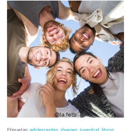
Etiquetas:
adolescentes
,
jóvenes
,
juventud
,
libros
,