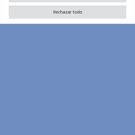
Rechazar todo
[Vídeo]:
¿Qué es
-y qué
no es- la
IA