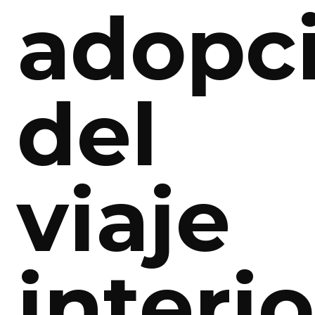
adopci
del
viaje
interio