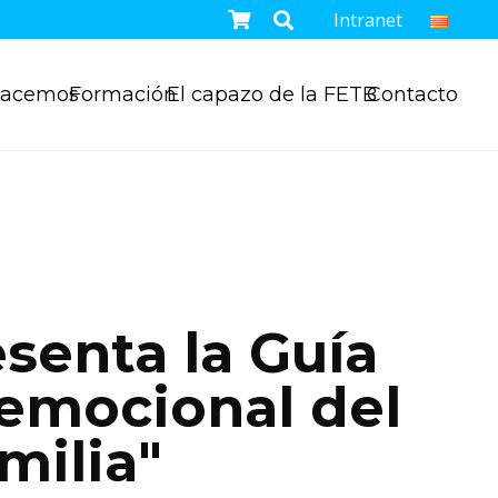
Intranet
hacemos
Formación
El capazo de la FETB
Contacto
senta la Guía
 emocional del
milia"