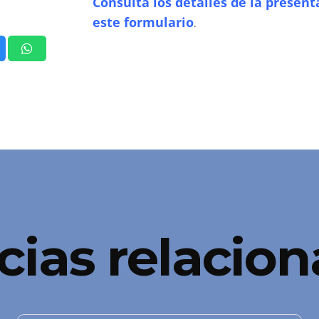
Consulta los detalles de la present
este formulario
.
cias relacio