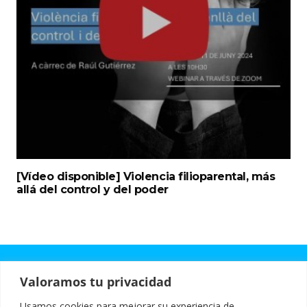
[Vídeo disponible] Violencia filioparental, más
allá del control y del poder
Valoramos tu privacidad
Design by:
Mustachecreative.com
Usamos cookies para mejorar su experiencia de