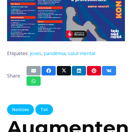
Etiquetes:
joves
,
pandèmia
,
salut mental
Share:
Notícies
Tot
Augmenten