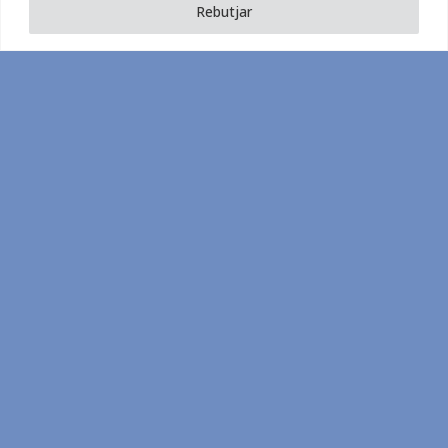
Què és -i
Rebutjar
què no
és- la IA
generativa?
Usos
ètics i
límits en
la salut