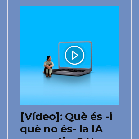
[Vídeo]: Què és -i
què no és- la IA