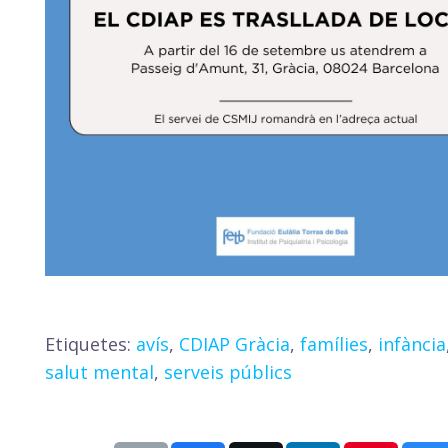
Etiquetes:
avís
,
CDIAP Gràcia
,
famílies
,
infància
salut mental
,
serveis públics