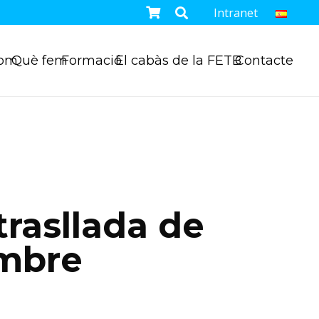
Intranet
som
Què fem
Formació
El cabàs de la FETB
Contacte
trasllada de
embre