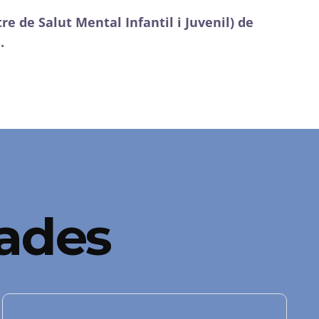
re de Salut Mental Infantil i Juvenil) de
.
nades