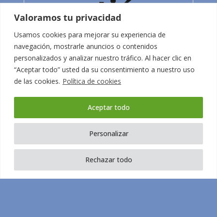
gestión
Valoramos tu privacidad
administrat
Usamos cookies para mejorar su experiencia de
navegación, mostrarle anuncios o contenidos
personalizados y analizar nuestro tráfico. Al hacer clic en
de
“Aceptar todo” usted da su consentimiento a nuestro uso
de las cookies.
Política de cookies
Koments
Aceptar todo
Personalizar
Ofrecemos contrato indefinido
para una plaza a jornada parcial de
Rechazar todo
30 horas, en horario de tardes.
Saber més