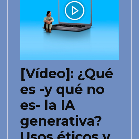
[Vídeo]: ¿Qué
es -y qué no
es- la IA
generativa?
Usos éticos y