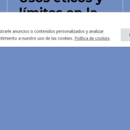
límites en la
salud mental
rarle anuncios o contenidos personalizados y analizar
entimiento a nuestro uso de las cookies.
Política de cookies
Karma Peiró explica el
funcionamiento de la IA, qué puede
aportar a la sociedad, qué riesgos
plantea y qué límites éticos deben
preservarse para hacer un uso
responsable
Saber més