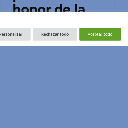
honor de la
FETB
Personalizar
Rechazar todo
Aceptar todo
Su legado sigue vivo en los
profesionales que se han formado a
partir de su conocimiento y, sobre
todo, en todos los niños, niñas y las
familias a las que acompañó
Saber més