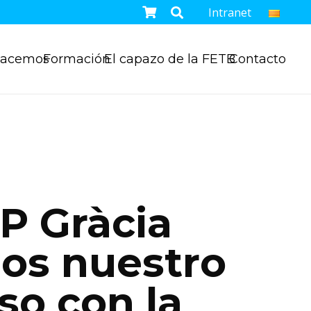
Intranet
hacemos
Formación
El capazo de la FETB
Contacto
P Gràcia
os nuestro
o con la