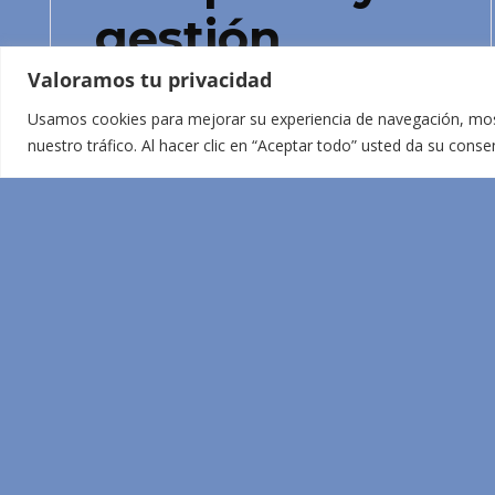
gestión
administrativa
Valoramos tu privacidad
Usamos cookies para mejorar su experiencia de navegación, most
de Koments
nuestro tráfico. Al hacer clic en “Aceptar todo” usted da su cons
Ofrecemos contrato indefinido para
una plaza a jornada parcial de 30
horas, en horario de tardes.
Saber més