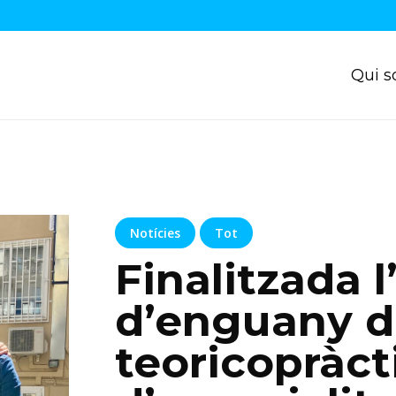
Qui 
Notícies
Tot
Finalitzada l
d’enguany d
teoricopràct