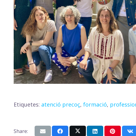
Etiquetes:
atenció precoç
,
formació
,
professio
Share: