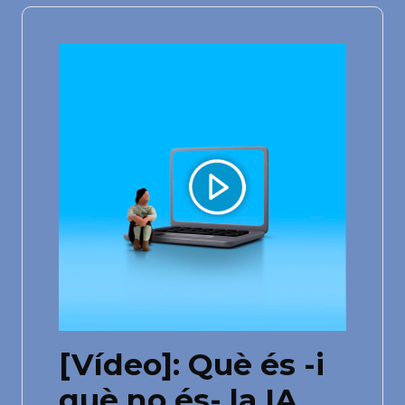
[Vídeo]: Què és -i
què no és- la IA