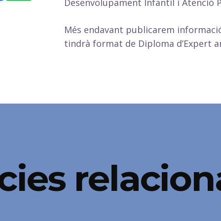
Desenvolupament Infantil i Atenció P
Més endavant publicarem informació
tindrà format de Diploma d’Expert a
cies relacio