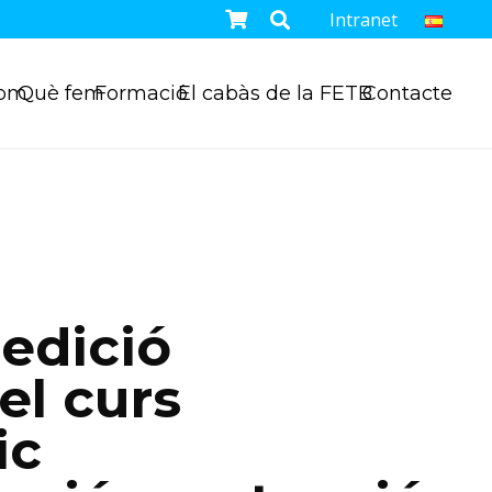
Intranet
som
Què fem
Formació
El cabàs de la FETB
Contacte
’edició
el curs
ic