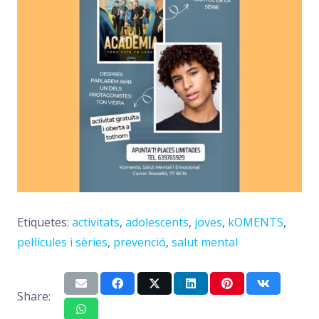
Etiquetes:
activitats
,
adolescents
,
joves
,
kOMENTS
,
pel·lícules i sèries
,
prevenció
,
salut mental
Share: