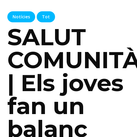
Notícies
Tot
SALUT
COMUNITÀ
| Els joves
fan un
balanç