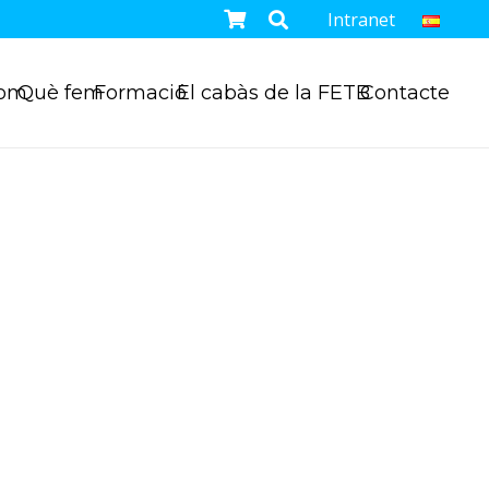
Intranet
som
Què fem
Formació
El cabàs de la FETB
Contacte