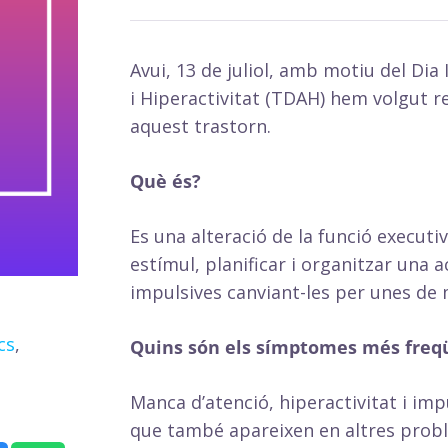
Avui, 13 de juliol, amb motiu del Dia
i Hiperactivitat (TDAH) hem volgut r
aquest trastorn.
Què és?
Es una alteració de la funció execut
estímul, planificar i organitzar una a
impulsives canviant-les per unes de m
cs
,
Quins són els símptomes més freq
Manca d’atenció, hiperactivitat i im
que també apareixen en altres probl