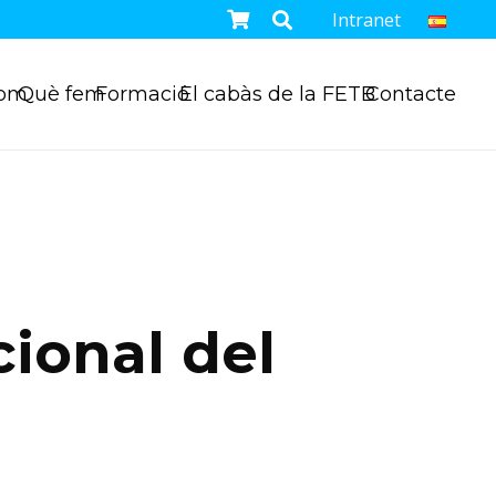
Intranet
som
Què fem
Formació
El cabàs de la FETB
Contacte
cional del