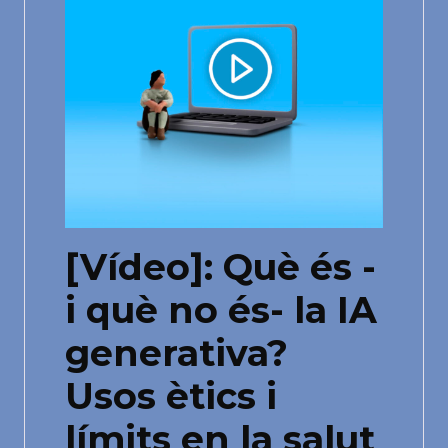
[Vídeo]: Què és -
i què no és- la IA
generativa?
Usos ètics i
límits en la salut