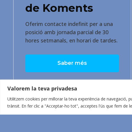
de Koments
Oferim contacte indefinit per a una
posició amb jornada parcial de 30
hores setmanals, en horari de tardes.
Saber més
Valorem la teva privadesa
Utilitzem cookies per millorar la teva experiència de navegació, pu
trànsit. En fer clic a "Acceptar-ho tot", acceptes l'ús que fem de l