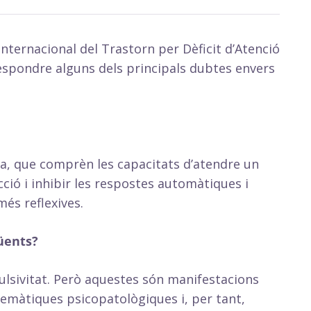
 Internacional del Trastorn per Dèficit d’Atenció
espondre alguns dels principals dubtes envers
iva, que comprèn les capacitats d’atendre un
cció i inhibir les respostes automàtiques i
és reflexives.
üents?
pulsivitat. Però aquestes són manifestacions
emàtiques psicopatològiques i, per tant,