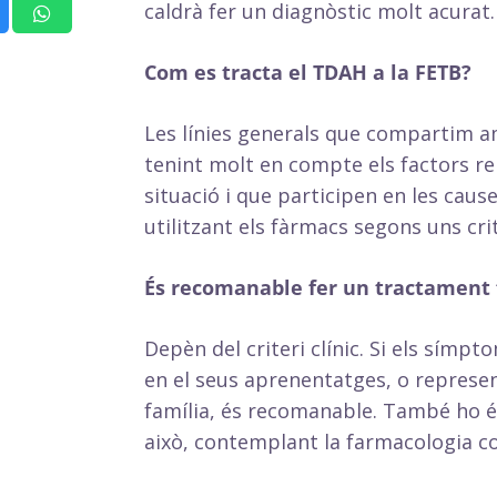
caldrà fer un diagnòstic molt acurat.
Com es tracta el TDAH a la FETB?
Les línies generals que compartim a
tenint molt en compte els factors rel
situació i que participen en les cau
utilitzant els fàrmacs segons uns cri
És recomanable fer un tractament 
Depèn del criteri clínic. Si els símpt
en el seus aprenentatges, o represen
família, és recomanable. També ho és 
això, contemplant la farmacologia 