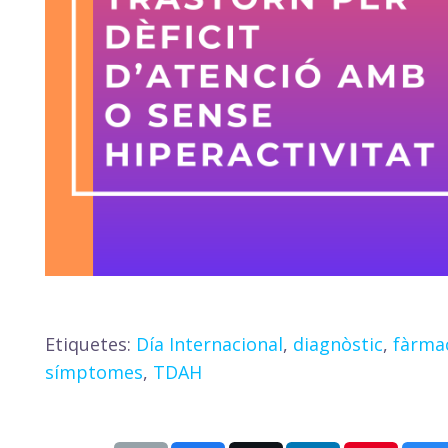
Etiquetes:
Día Internacional
,
diagnòstic
,
fàrma
símptomes
,
TDAH