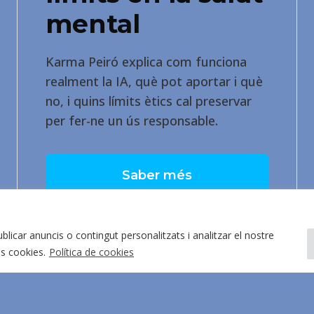
mental
Karma Peiró explica com funciona
realment la IA, què pot aportar i què
no, i quins límits ètics cal preservar
per fer-ne un ús responsable.
Saber més
blicar anuncis o contingut personalitzats i analitzar el nostre
es cookies.
Política de cookies