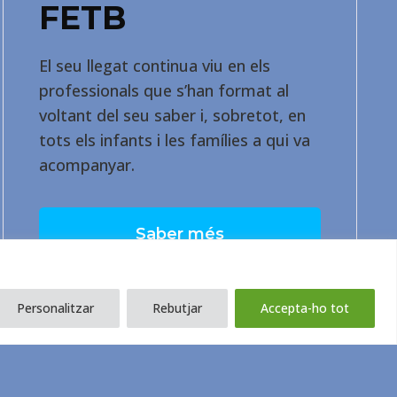
FETB
El seu llegat continua viu en els
professionals que s’han format al
voltant del seu saber i, sobretot, en
tots els infants i les famílies a qui va
acompanyar.
Saber més
Personalitzar
Rebutjar
Accepta-ho tot