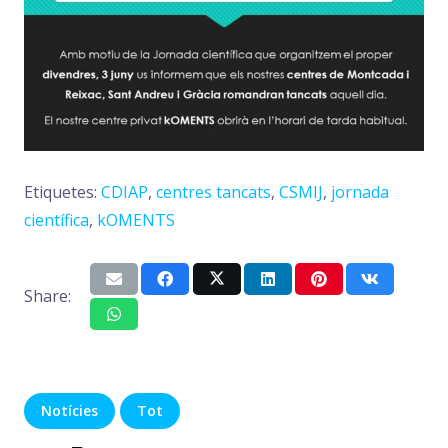
Etiquetes:
CDIAP
,
centres tancats
,
CSMIJ
,
jornada
científica
,
kOMENTS
Share:
Notícies
Tot