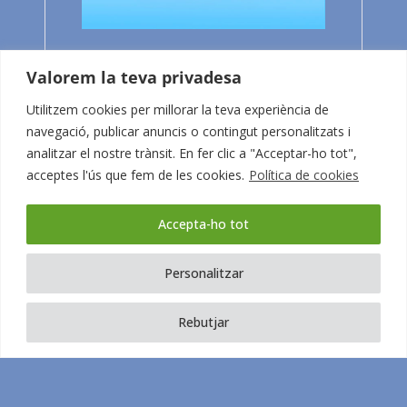
[Vídeo]:
Valorem la teva privadesa
Què és -i
Utilitzem cookies per millorar la teva experiència de
navegació, publicar anuncis o contingut personalitzats i
analitzar el nostre trànsit. En fer clic a "Acceptar-ho tot",
què no
acceptes l'ús que fem de les cookies.
Política de cookies
és- la IA
Accepta-ho tot
generativa?
Personalitzar
Usos ètics
Rebutjar
i límits en