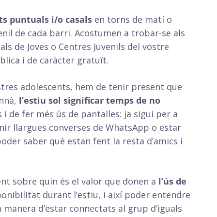
ts puntuals i/o casals
en torns de matí o
enil de cada barri. Acostumen a trobar-se als
ls de Joves o Centres Juvenils del vostre
blica i de caràcter gratuït.
nostres adolescents, hem de tenir present que
annà,
l’estiu sol significar temps de no
i de fer més ús de pantalles: ja sigui per a
nir llargues converses de WhatsApp o estar
oder saber què estan fent la resta d’amics i
nt sobre quin és el valor que donen a
l’ús de
nibilitat durant l’estiu, i així poder entendre
ca manera d’estar connectats al grup d’iguals