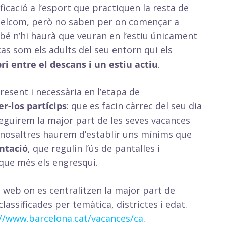
ficació a l’esport que practiquen la resta de
 quelcom, però no saben per on començar a
mbé n’hi haurà que veuran en l’estiu únicament
s som els adults del seu entorn qui els
ri entre el descans i un estiu actiu
.
resent i necessària en l’etapa de
er-los partícips
: que es facin càrrec del seu dia
seguirem la major part de les seves vacances
t, nosaltres haurem d’establir uns mínims que
entació
, que regulin l’ús de pantalles i
que més els engresqui.
 web on es centralitzen la major part de
classificades per temàtica, districtes i edat.
//www.barcelona.cat/vacances/ca
.