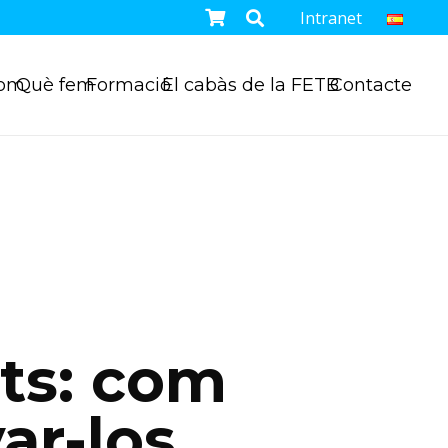
Intranet
som
Què fem
Formació
El cabàs de la FETB
Contacte
ts: com
r-los