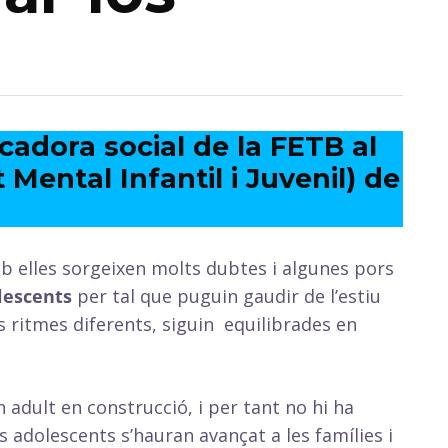
cadora social de la FETB al
Mental Infantil i Juvenil) de
b elles sorgeixen molts dubtes i algunes pors
olescents
per tal que puguin gaudir de l’estiu
s ritmes diferents, siguin equilibrades en
 adult en construcció, i per tant no hi ha
 adolescents s’hauran avançat a les famílies i