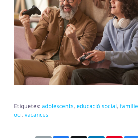
Etiquetes:
adolescents
,
educació social
,
famíli
oci
,
vacances