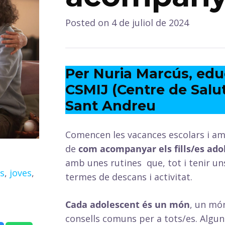
Posted on
4 de juliol de 2024
Per Nuria Marcús, edu
CSMIJ (Centre de Salut 
Sant Andreu
Comencen les vacances escolars i am
de
com acompanyar els fills/es ad
amb unes rutines que, tot i tenir un
es
,
joves
,
termes de descans i activitat.
Cada adolescent és un món
, un món
consells comuns per a tots/es. Alguns