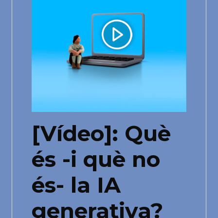
[Vídeo]: Què
és -i què no
és- la IA
generativa?