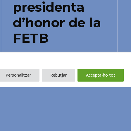
presidenta
d’honor de la
FETB
El seu llegat continua viu en els
professionals que s’han format al
voltant del seu saber i, sobretot, en
Personalitzar
Rebutjar
Accepta-ho tot
tots els infants i les famílies a qui va
acompanyar.
Saber més