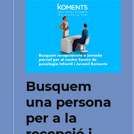
Busquem
una persona
per a la
recepció i