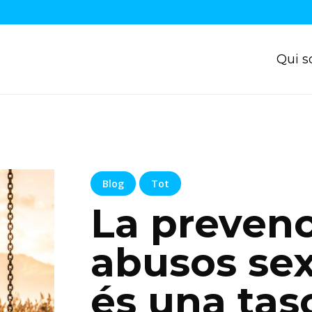
Qui 
Blog
Tot
La prevenc
abusos sex
és una tas