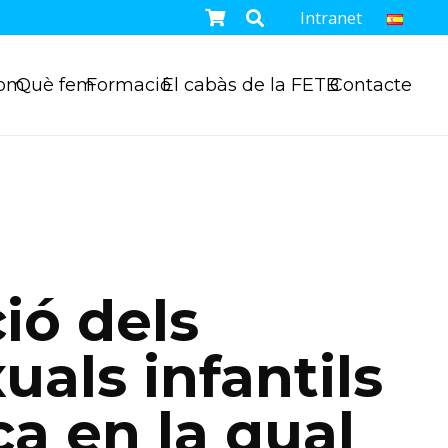
Intranet
som
Què fem
Formació
El cabàs de la FETB
Contacte
ió dels
uals infantils
ca en la qual