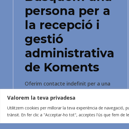
persona per a
la recepció i
gestió
administrativa
de Koments
Oferim contacte indefinit per a una
posició amb jornada parcial de 30
Valorem la teva privadesa
hores setmanals, en horari de tardes.
Utilitzem cookies per millorar la teva experiència de navegació, pu
trànsit. En fer clic a "Acceptar-ho tot", acceptes l'ús que fem de l
Saber més