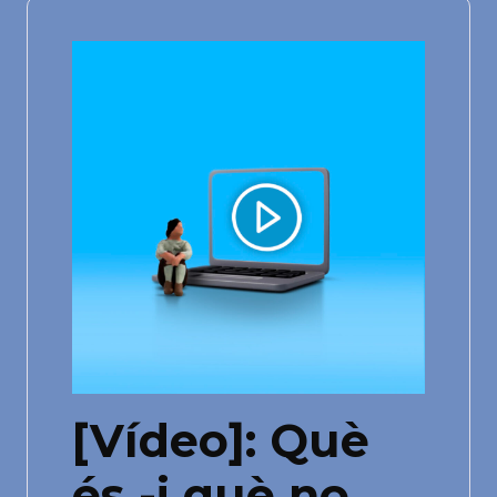
[Vídeo]: Què
és -i què no