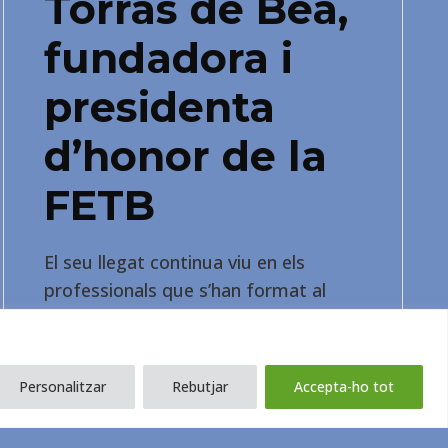
Torras de Beà,
fundadora i
presidenta
d’honor de la
FETB
El seu llegat continua viu en els
professionals que s’han format al
voltant del seu saber i, sobretot, en
tots els infants i les famílies a qui va
acompanyar.
Personalitzar
Rebutjar
Accepta-ho tot