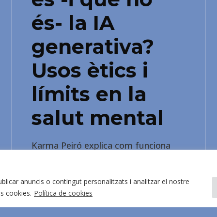
és- la IA
generativa?
Usos ètics i
límits en la
salut mental
Karma Peiró explica com funciona
realment la IA, què pot aportar i què
no, i quins límits ètics cal preservar
blicar anuncis o contingut personalitzats i analitzar el nostre
per fer-ne un ús responsable.
es cookies.
Política de cookies