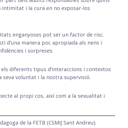
 per part dels adults responsables sobre quins
intimitat i la cura en no exposar-los
itats enganyoses pot ser un factor de risc.
sti d’una manera poc apropiada als nens i
fidències i sorpreses.
 els diferents tipus d’interaccions i contextos
 seva voluntat i la nostra supervisió.
pecte al propi cos, així com a la sexualitat i
pedagoga de la FETB (CSMIJ Sant Andreu).