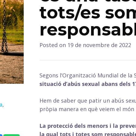
tots/es so
responsab
Posted on
19 de novembre de 2022
Segons l’Organització Mundial de la 
situació d’abús sexual abans dels 1
Hem de saber que patir un abús sexua
a
,
pròpia manera en què veiem el món i
La protecció dels menors i la prev
la qual tots i totes som responsabl