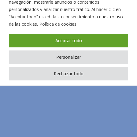
navegación, mostrarle anuncios o contenidos
personalizados y analizar nuestro tráfico. Al hacer clic en
“Aceptar todo” usted da su consentimiento a nuestro uso
La importancia de cuidar la salud mental desde
de las cookies.
Política de cookies
la infancia
Aceptar todo
1
2
3
4
Personalizar
Rechazar todo