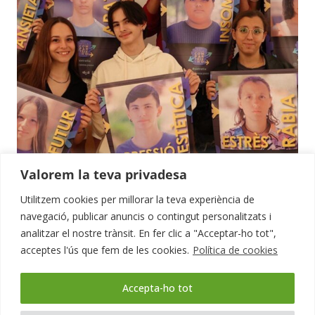
Valorem la teva privadesa
Utilitzem cookies per millorar la teva experiència de
navegació, publicar anuncis o contingut personalitzats i
Ja està en marxa a Montcada la campanya “Si et
ratlla, comparteix-ho!”
analitzar el nostre trànsit. En fer clic a "Acceptar-ho tot",
acceptes l'ús que fem de les cookies.
Política de cookies
1
2
3
4
5
Accepta-ho tot