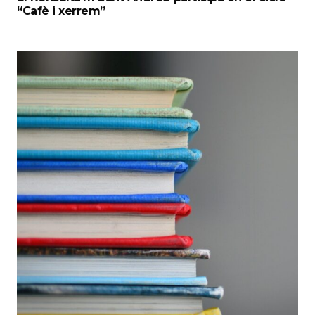
“Cafè i xerrem”