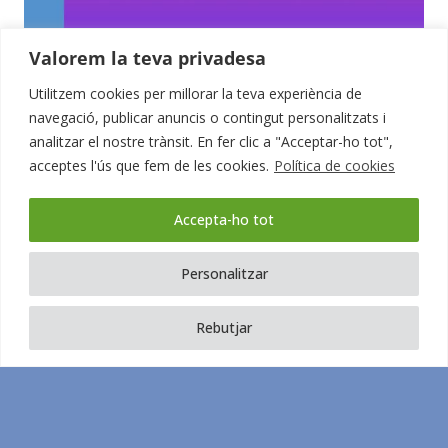
Valorem la teva privadesa
Utilitzem cookies per millorar la teva experiència de
TRASTORN DE L’ESPECTRE AUTISTA (TEA) |
navegació, publicar anuncis o contingut personalitzats i
ABORDATGE AL CSMIJ
analitzar el nostre trànsit. En fer clic a "Acceptar-ho tot",
acceptes l'ús que fem de les cookies.
Política de cookies
1
2
3
4
5
Accepta-ho tot
6
7
Personalitzar
Rebutjar